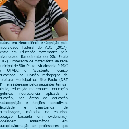
outora em Neurociência e Cognição pela
niversidade Federal do ABC (2017),
estre em Educação Matemática pela
niversidade Bandeirante de São Paulo
2012). Professora de Matemática da rede
unicipal de São Paulo. Atualmente é PDC
a UFABC e Assistente Técnico
ducacional na Divisão Pedagógica da
refeitura Municipal de São Paulo (DRE
P) Tem interesse pelos seguintes temas:
álculo, educação matemática, educação
lgébrica, neurociência aplicada à
ducação, nas áreas de educação
metacognição e funções executivas,
ificuldade e transtornos de
prendizagem, métodos de estudos,
ducação baseada em evidências),
modelagem matemática em
ducação,formação de professores que