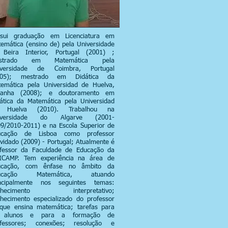
ssui graduação em Licenciatura em
emática (ensino de) pela Universidade
 Beira Interior, Portugal (2001) ;
strado em Matemática pela
iversidade de Coimbra, Portugal
005); mestrado em Didática da
emática pela Universidad de Huelva,
panha (2008); e doutoramento em
ática da Matemática pela Universidad
 Huelva (2010). Trabalhou na
iversidade do Algarve (2001-
9/2010-2011) e na Escola Superior de
ucação de Lisboa como professor
vidado (2009) - Portugal; Atualmente é
fessor da Faculdade de Educação da
ICAMP. Tem experiência na área de
ucação, com ênfase no âmbito da
ucação Matemática, atuando
incipalmente nos seguintes temas:
nhecimento interpretativo;
hecimento especializado do professor
que ensina matemática; tarefas para
 alunos e para a formação de
ofessores; conexões; resolução e