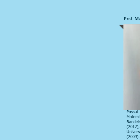
Prof. Ma
Poss
Matem
Band
(2012)
Univer
(2009)