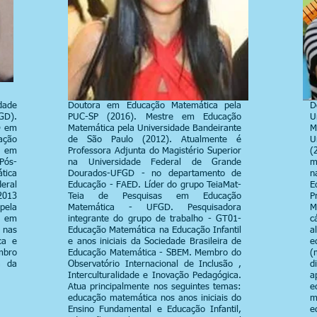
dade
Doutora em Educação Matemática pela
D
GD).
PUC-SP (2016). Mestre em Educação
U
D em
Matemática pela Universidade Bandeirante
M
ação
de São Paulo (2012). Atualmente é
U
 em
Professora Adjunta do Magistério Superior
(
Pós-
na Universidade Federal de Grande
m
tica
Dourados-UFGD - no departamento de
n
eral
Educação - FAED. Líder do grupo TeiaMat-
E
2013
Teia de Pesquisas em Educação
P
pela
Matemática - UFGD. Pesquisadora
M
a em
integrante do grupo de trabalho - GT01-
c
 nas
Educação Matemática na Educação Infantil
a
ca e
e anos iniciais da Sociedade Brasileira de
e
mbro
Educação Matemática - SBEM. Membro do
(
a da
Observatório Internacional de Inclusão ,
d
Interculturalidade e Inovação Pedagógica.
a
Atua principalmente nos seguintes temas:
e
educação matemática nos anos iniciais do
Ensino Fundamental e Educação Infantil,
e