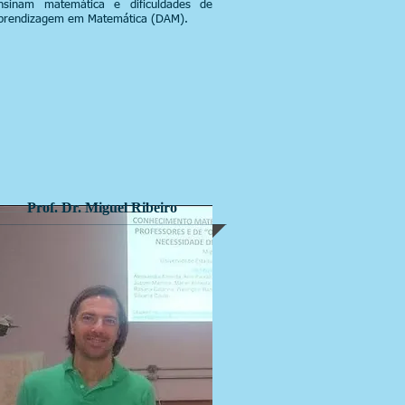
nsinam matemática e dificuldades de
prendizagem em Matemática (DAM).
Prof. Dr. Miguel Ribeiro