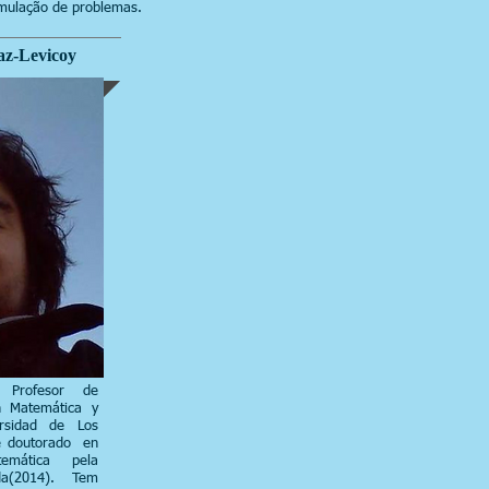
mulação de problemas.
az-Levicoy
 Profesor de
n Matemática y
rsidad de Los
e doutorado en
emática pela
da(2014). Tem