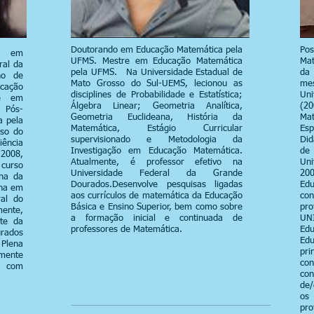
Doutorando em Educação Matemática pela
Po
na em
UFMS. Mestre em Educação Matemática
Mat
ral da
pela UFMS. Na Universidade Estadual de
da
no de
Mato Grosso do Sul-UEMS, lecionou as
me
cação
disciplines de Probabilidade e Estatística;
Un
re em
Álgebra Linear; Geometria Analítica,
(2
 Pós-
Geometria Euclideana, História da
Mat
 pela
Matemática, Estágio Curricular
Es
sso do
supervisionado e Metodologia da
Did
iência
Investigação em Educação Matemática.
de
 2008,
Atualmente, é professor efetivo na
Un
 curso
Universidade Federal da Grande
200
ena da
Dourados.Desenvolve pesquisas ligadas
Ed
ena em
aos currículos de matemática da Educação
con
al do
Básica e Ensino Superior, bem como sobre
pro
mente,
a formação inicial e continuada de
UN
nte da
professores de Matemática.
Ed
urados
Ed
 Plena
pr
mente
co
, com
con
de/
os
pr